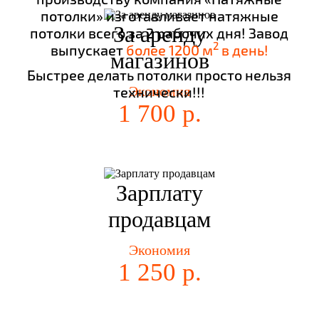
потолки» изготавливает натяжные
За аренду
потолки всего за 2 рабочих дня! Завод
2
выпускает
более 1200 м
в день!
магазинов
Быстрее делать потолки просто нельзя
технически!!!
Экономия
1 700 р.
Зарплату
продавцам
Экономия
1 250 р.