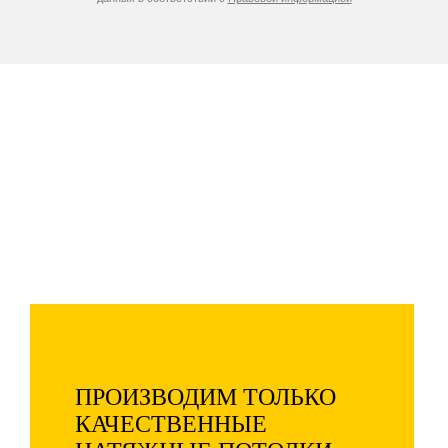
Компания «Натяжные потолки»
производит и устанавливает
потолки по самым низким
ценам в Коломне и области!
Дополнительная скидка 73% -
только 5 дней!
ПРОИЗВОДИМ ТОЛЬКО
КАЧЕСТВЕННЫЕ