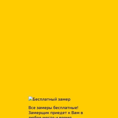
р.
всего
1 350
Фотопечать
р.
всего
380
Все замеры бесплатные!
Замерщик приедет к Вам в
любое место и время.